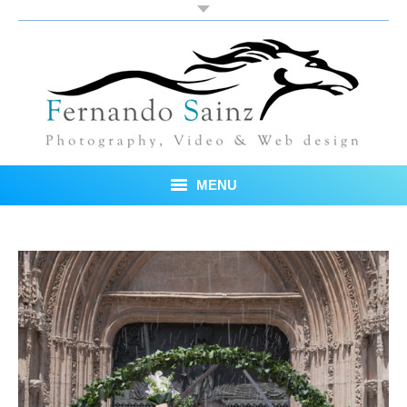
MENU
Inicio
Fotos
Blog
Sobre mí
Testimonios