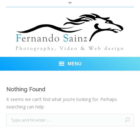
MENU
Inicio
Nothing Found
Fotos
It seems we can’t find what you’re looking for. Perhaps
searching can help.
Blog
Sobre mí
Testimonios