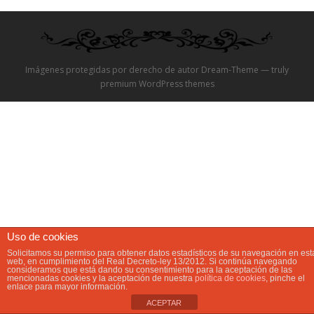
Video
Preguntas?
Imágenes protegidas por derecho de autor Dream-Theme — truly
premium WordPress themes
Precios
Contacta
Uso de cookies
Solicitamos su permiso para obtener datos estadísticos de su navegación en est
web, en cumplimiento del Real Decreto-ley 13/2012. Si continúa navegando
consideramos que está dando su consentimiento para la aceptación de las
mencionadas cookies y la aceptación de nuestra
política de cookies
, pinche el
enlace para mayor información.
ACEPTAR