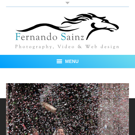
MENU
Inicio
Fotos
Blog
Sobre mí
Testimonios