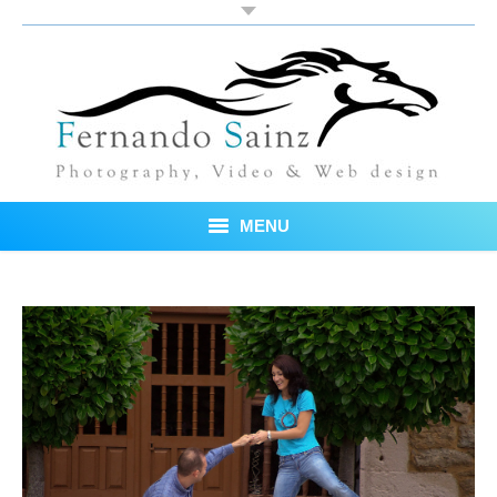
MENU
Inicio
Fotos
Blog
Sobre mí
Testimonios