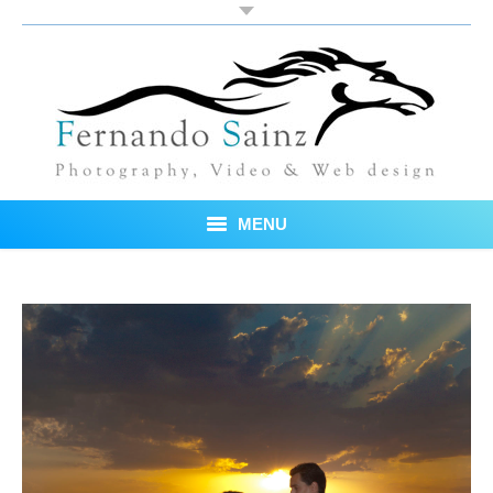
MENU
Inicio
Fotos
Blog
Sobre mí
Testimonios