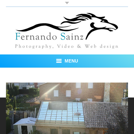
MENU
Inicio
Fotos
Blog
Sobre mí
Testimonios