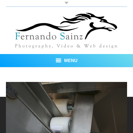
MENU
Inicio
Fotos
Blog
Sobre mí
Testimonios