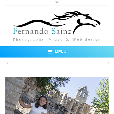
MENU
Inicio
Fotos
Blog
Sobre mí
Testimonios