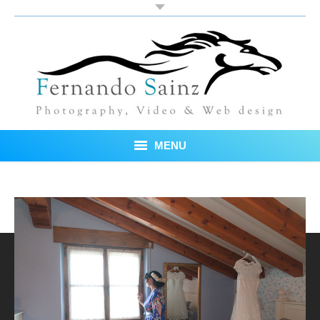
MENU
Inicio
Fotos
Blog
Sobre mí
Testimonios