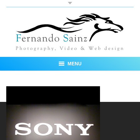
MENU
Inicio
Fotos
Blog
Sobre mí
Testimonios