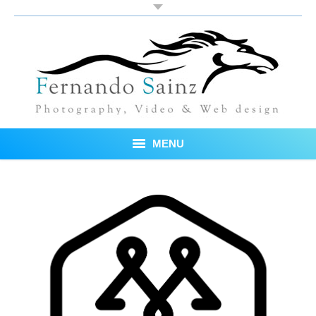
MENU
Inicio
Fotos
Blog
Sobre mí
Testimonios