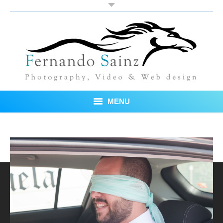
MENU
Inicio
Fotos
Blog
Sobre mí
Testimonios