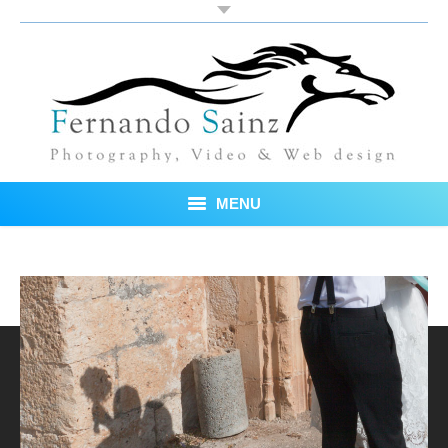
MENU
Inicio
Fotos
Blog
Sobre mí
Testimonios