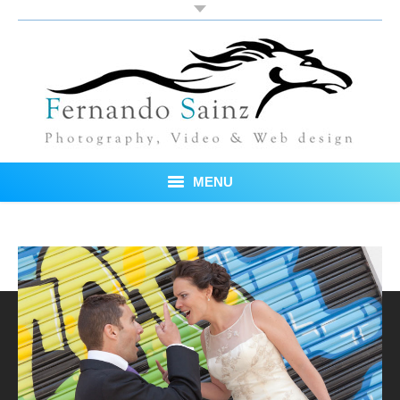
MENU
Inicio
Fotos
Blog
Sobre mí
Testimonios