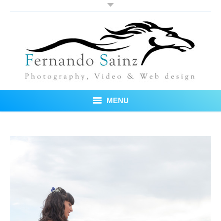
MENU
Inicio
Fotos
Blog
Sobre mí
Testimonios