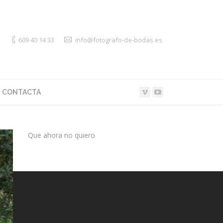
609 40 14 33
info@fotografo-de-bodas.es
CONTACTA
Que ahora no quiero