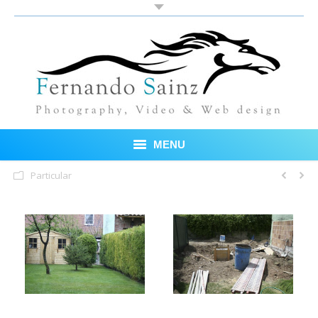
MENU
Particular
Inicio
Fotos
Blog
Sobre mí
Testimonios