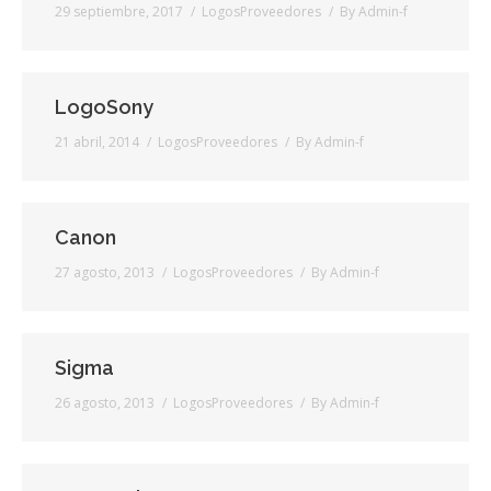
29 septiembre, 2017
LogosProveedores
By
Admin-f
Video
Preguntas?
LogoSony
Precios
21 abril, 2014
LogosProveedores
By
Admin-f
Contacta
Canon
27 agosto, 2013
LogosProveedores
By
Admin-f
Sigma
26 agosto, 2013
LogosProveedores
By
Admin-f